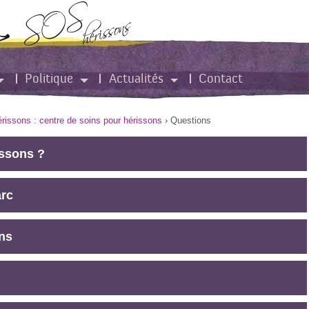
Politique
Actualités
Contact
issons : centre de soins pour hérissons
›
Questions
issons ?
arc
ons