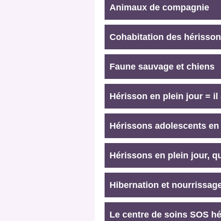
Animaux de compagnie
Cohabitation des hérisso
Faune sauvage et chiens
Hérisson en plein jour = il 
Hérissons adolescents en p
Hérissons en plein jour, qu
Hibernation et nourrissag
Le centre de soins SOS h