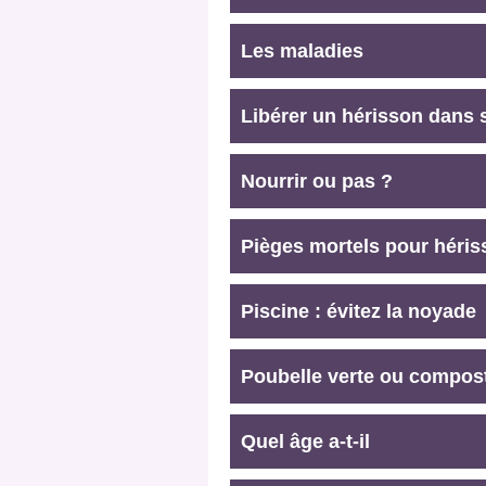
Les maladies
Libérer un hérisson dans 
Nourrir ou pas ?
Pièges mortels pour héri
Piscine : évitez la noyade
Poubelle verte ou compos
Quel âge a-t-il