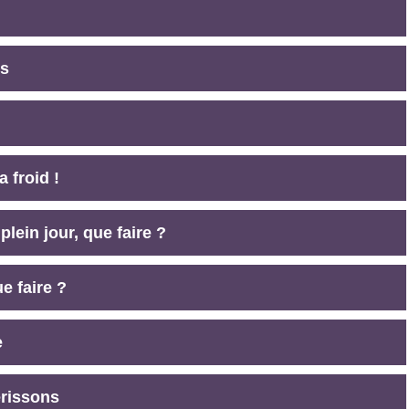
ns
a froid !
lein jour, que faire ?
e faire ?
e
érissons