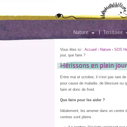
Nature
Territoire
Vous êtes ici :
Accueil
›
Nature
›
SOS Hér
jour, que faire ?
Hérissons en plein jour
Entre mai et octobre, il n’est pas rare d
pour cause de maladie, de blessure ou q
faim et donc de froid.
Que faire pour les aider ?
Idéalement, les amener dans un centre d
centres sont pleins :