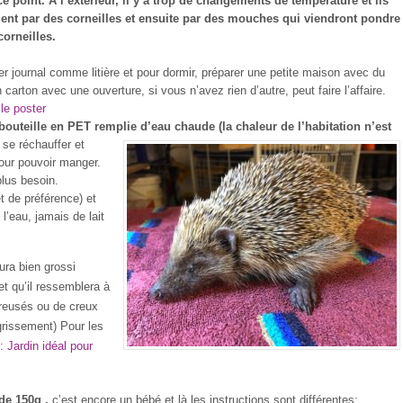
 ce point. A l’extérieur, il y a trop de changements de température et ils
ent par des corneilles et ensuite par des mouches qui viendront pondre
corneilles.
 journal comme litière et pour dormir, préparer une petite maison avec du
rton avec une ouverture, si vous n’avez rien d’autre, peut faire l’affaire.
 le poster
bouteille en PET remplie d’eau chaude (la chaleur de l’habitation n’est
r se réchauffer et
our pouvoir manger.
plus besoin.
et de préférence) et
 l’eau, jamais de lait
aura bien grossi
t qu’il ressemblera à
creusés ou de creux
aigrissement) Pour les
:
Jardin idéal pour
de 150g ,
c’est encore un bébé et là les instructions sont différentes: