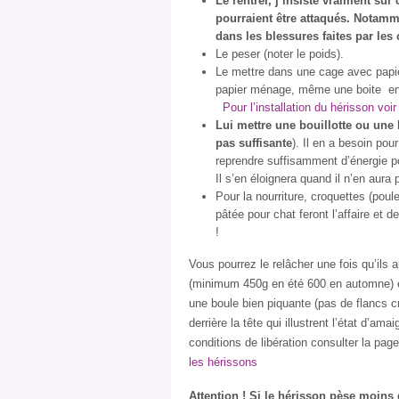
Le rentrer, j’insiste vraiment sur
pourraient être attaqués. Notamm
dans les blessures faites par les 
Le peser (noter le poids).
Le mettre dans une cage avec papier
papier ménage, même une boite en ca
Pour l’installation du hérisson voir
Lui mettre une bouillotte ou une 
pas suffisante
). Il en a besoin pou
reprendre suffisamment d’énergie p
Il s’en éloignera quand il n’en aura 
Pour la nourriture, croquettes (poul
pâtée pour chat feront l’affaire et de
!
Vous pourrez le relâcher une fois qu’ils 
(minimum 450g en été 600 en automne) e
une boule bien piquante (pas de flancs 
derrière la tête qui illustrent l’état d’am
conditions de libération consulter la page
les hérissons
Attention ! Si le hérisson pèse moins 