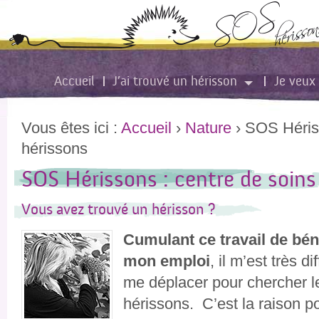
Accueil
J’ai trouvé un hérisson
Je veux 
Vous êtes ici :
Accueil
›
Nature
›
SOS Hériss
hérissons
SOS Hérissons : centre de soins
Vous avez trouvé un hérisson ?
Cumulant ce travail de bén
mon emploi
, il m’est très dif
me déplacer pour chercher l
hérissons. C’est la raison p