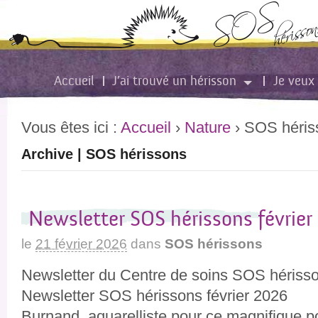
Accueil
J’ai trouvé un hérisson
Je veux 
Vous êtes ici :
Accueil
›
Nature
›
SOS héris
Archive | SOS hérissons
Newsletter SOS hérissons février
le
21 février 2026
dans
SOS hérissons
Newsletter du Centre de soins SOS hérisso
Newsletter SOS hérissons février 20
Burnand, aquarelliste pour ce magnifique po