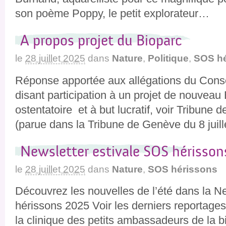
son poème Poppy, le petit explorateur…
A propos projet du Bioparc
le
28 juillet 2025
dans
Nature
,
Politique
,
SOS hé
Réponse apportée aux allégations du Consei
disant participation à un projet de nouveau 
ostentatoire et à but lucratif, voir Tribune
(parue dans la Tribune de Genève du 8 juil
Newsletter estivale SOS hérisso
le
28 juillet 2025
dans
Nature
,
SOS hérissons
Découvrez les nouvelles de l’été dans la N
hérissons 2025 Voir les derniers reportage
la clinique des petits ambassadeurs de la 