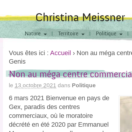
Christina Meissner
Nature
Territoire
Politique
Vous êtes ici :
Accueil
›
Non au méga centr
Genis
Non au méga centre commercial
le
13 octobre 2021
dans
Politique
6 mars 2021 Bienvenue en pays de
Gex, paradis des centres
commerciaux, où le moratoire
décrété en été 2020 par Emmanuel