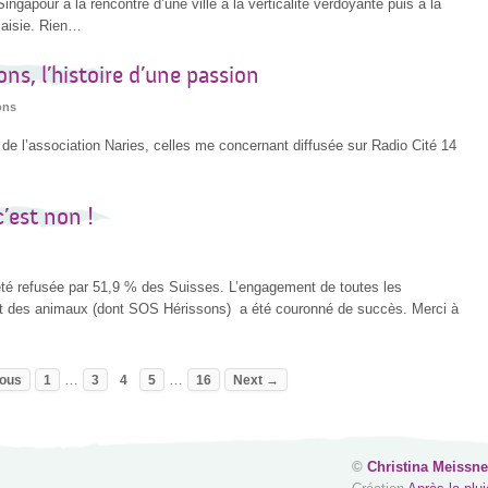
ngapour à la rencontre d’une ville à la verticalité verdoyante puis à la
laisie. Rien…
ns, l’histoire d’une passion
ons
de l’association Naries, celles me concernant diffusée sur Radio Cité 14
c’est non !
a été refusée par 51,9 % des Suisses. L’engagement de toutes les
 et des animaux (dont SOS Hérissons) a été couronné de succès. Merci à
…
…
ous
1
3
4
5
16
Next →
©
Christina Meissne