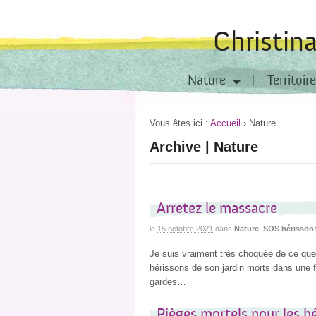
Christin
Nature
Territoire
Vous êtes ici :
Accueil
›
Nature
Archive | Nature
Arretez le massacre
le
15 octobre 2021
dans
Nature
,
SOS hérisson
Je suis vraiment très choquée de ce qu
hérissons de son jardin morts dans une 
gardes…
Pièges mortels pour les h