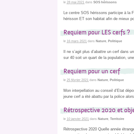
le
28 mai 2021
dans
SOS hérissons
Le centre SOS hérissons participe à la Fê
hérisson ET son habitat afin de mieux pou
Requiem pour LES cerfs ?
le
16 mars 2021
dans
Nature
,
Politique
Il ne s’agit plus d’abattre un cerf dans 
sur 40 soit un quart de la population, 
Requiem pour un cerf
le
25 février 2021
dans
Nature
,
Politique
Mon interpellation au conseil d’Etat dépo
jeune cerf a été abattu par la police alor
Rétrospective 2020 et obj
le
10 janvier 2021
dans
Nature
,
Territoire
Rétrospective 2020 Quelle année étrange