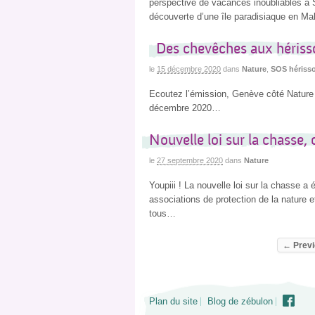
perspective de vacances inoubliables à Si
découverte d’une île paradisiaque en Ma
Des chevêches aux hérisso
le
15 décembre 2020
dans
Nature
,
SOS hériss
Ecoutez l’émission, Genève côté Nature 
décembre 2020…
Nouvelle loi sur la chasse, 
le
27 septembre 2020
dans
Nature
Youpiii ! La nouvelle loi sur la chasse 
associations de protection de la nature
tous…
← Previ
Plan du site
Blog de zébulon