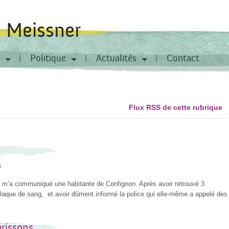
a Meissner
Politique
Actualités
Contact
Flux RSS de cette rubrique
s
e m’a communiqué une habitante de Confignon. Après avoir retrouvé 3
flaque de sang, et avoir dûment informé la police qui elle-même a appelé des
érissons