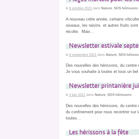
le
6 octobre 2021
dans
Nature
,
SOS hérissons
A nouveau cette année, certains viticulte
oiseaux, les raisins et autres fruits son
récolte. Mais…
Newsletter estivale sept
le
8 septembre 2021
dans
Nature
,
SOS hérisso
Des nouvelles des hérissons, du centre d
Je vous souhaite à toutes et tous un be
Newsletter printanière ju
le
4 juin 2021
dans
Nature
,
SOS hérissons
Des nouvelles des hérissons, du centre 
du confinement pour nous recentrer sur l
toutes…
Les hérissons à la fête