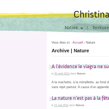
Christin
Nature
Territoire
Vous êtes ici :
Accueil
›
Nature
Archive | Nature
A l’évidence le viagra ne suf
le
30 août 2012
dans
Nature
A la machette, à la mitraillette, au fon
sans répit partout. A cause d’un appendi
La nature n’est pas à la fêt
le
21 mai 2011
dans
Nature