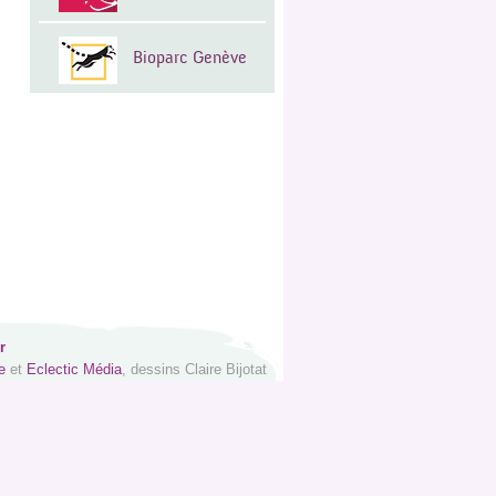
Bioparc Genève
r
e
et
Eclectic Média
, dessins Claire Bijotat