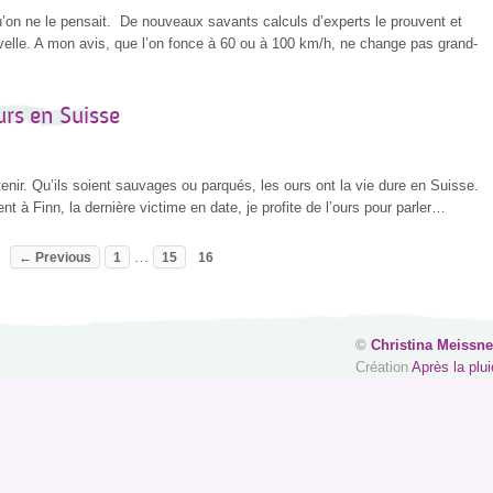
qu’on ne le pensait. De nouveaux savants calculs d’experts le prouvent et
lle. A mon avis, que l’on fonce à 60 ou à 100 km/h, ne change pas grand-
urs en Suisse
enir. Qu’ils soient sauvages ou parqués, les ours ont la vie dure en Suisse.
t à Finn, la dernière victime en date, je profite de l’ours pour parler…
…
← Previous
1
15
16
©
Christina Meissne
Création
Après la plui