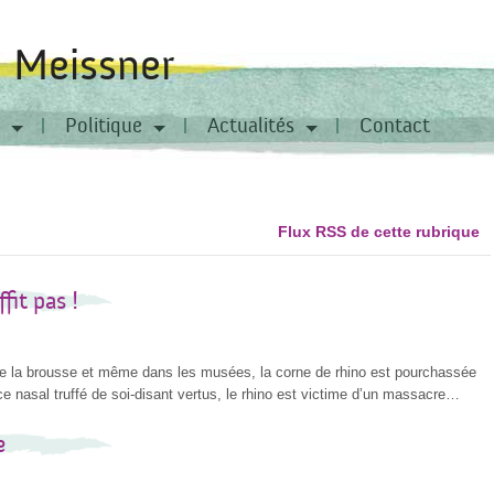
a Meissner
Politique
Actualités
Contact
Flux RSS de cette rubrique
fit pas !
d de la brousse et même dans les musées, la corne de rhino est pourchassée
ce nasal truffé de soi-disant vertus, le rhino est victime d’un massacre…
e