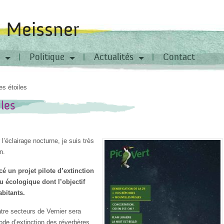
a Meissner
Politique
Actualités
Contact
es étoiles
iles
l’éclairage nocturne, je suis très
n.
cé un projet pilote d’extinction
eu écologique dont l’objectif
abitants.
atre secteurs de Vernier sera
iode d’extinction des réverbères