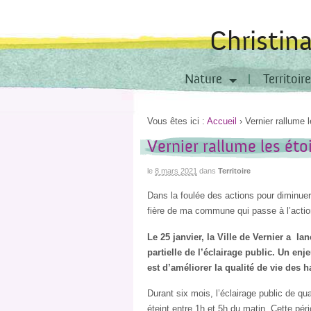
Christin
Nature
Territoire
Vous êtes ici :
Accueil
›
Vernier rallume l
Vernier rallume les éto
le
8 mars 2021
dans
Territoire
Dans la foulée des actions pour diminuer 
fière de ma commune qui passe à l’actio
Le 25 janvier, la Ville de Vernier a lan
partielle de l’éclairage public. Un enj
est d’améliorer la qualité de vie des h
Durant six mois, l’éclairage public de qu
éteint entre 1h et 5h du matin. Cette pér