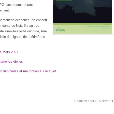
TPG, des heures durant
tement.
sement sélectionnés, de concert
ndants de Nuit. Il s’agit de
âtelaine-Balexert-Concorde, Aïre
ielle du Lignon, des périmètres
de Mars 2021
llume les étoiles
tion lumineuse et ma motion sur le sujet
Requiem pour LES cerfs ?