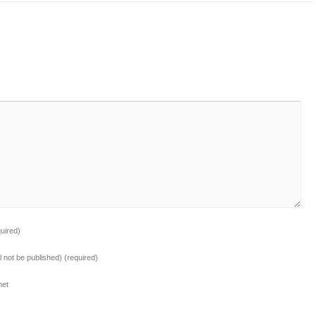
quired)
ll not be published)
(required)
net