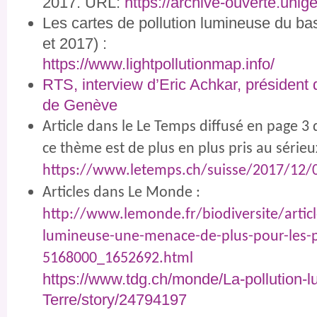
2017. URL:
https://archive-ouverte.uni
Les cartes de pollution lumineuse du ba
et 2017) :
https://www.lightpollutionmap.
info/
RTS, interview d’Eric Achkar, président
de Genève
Article dans le Le Temps diffusé en page 
ce thème est de plus en plus pris au sérieu
https://www.letemps.ch/suisse/
2017/12/0
Articles dans Le Monde :
http://www.lemonde.fr/biodiver
site/arti
lumineuse-une-menace-de
-plus-pour-les-
5168000_1652692.html
https://www.tdg.ch/monde/La-po
llution-
Terre/story/24794197