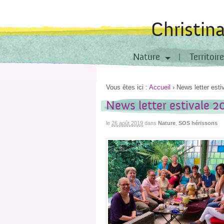
Christin
Nature
Territoire
Vous êtes ici :
Accueil
›
News letter esti
News letter estivale 2
le
26 août 2019
dans
Nature
,
SOS hérissons