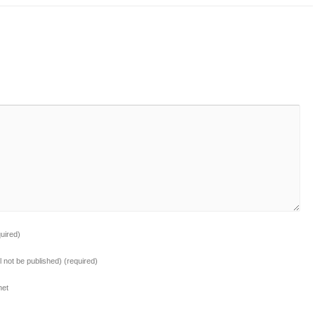
quired)
ll not be published)
(required)
net