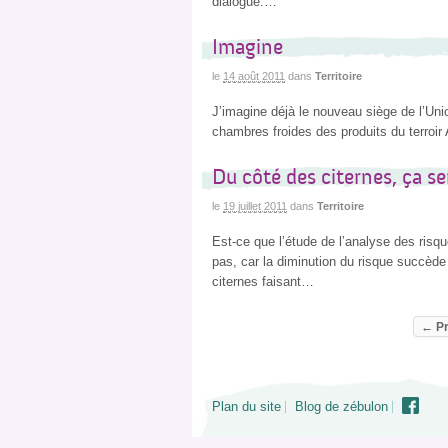
dialogue.…
Imagine
le
14 août 2011
dans
Territoire
J’imagine déjà le nouveau siège de l’Uni
chambres froides des produits du terroir 
Du côté des citernes, ça sen
le
19 juillet 2011
dans
Territoire
Est-ce que l’étude de l’analyse des risq
pas, car la diminution du risque succède
citernes faisant…
← Pr
Plan du site
Blog de zébulon