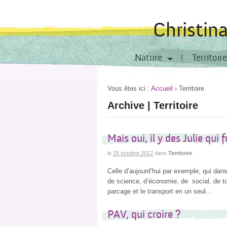
Christin
Nature
Territoire
Vous êtes ici :
Accueil
›
Territoire
Archive | Territoire
Mais oui, il y des Julie qui f
le
25 octobre 2012
dans
Territoire
Celle d’aujourd’hui par exemple, qui dan
de science, d’économie, de social, de to
parcage et le transport en un seul…
PAV, qui croire ?