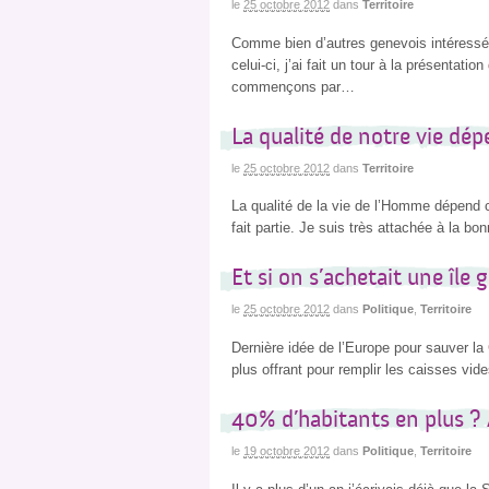
le
25 octobre 2012
dans
Territoire
Comme bien d’autres genevois intéressés
celui-ci, j’ai fait un tour à la présentati
commençons par…
La qualité de notre vie dé
le
25 octobre 2012
dans
Territoire
La qualité de la vie de l’Homme dépend 
fait partie. Je suis très attachée à la b
Et si on s’achetait une île 
le
25 octobre 2012
dans
Politique
,
Territoire
Dernière idée de l’Europe pour sauver la 
plus offrant pour remplir les caisses vid
40% d’habitants en plus ?
le
19 octobre 2012
dans
Politique
,
Territoire