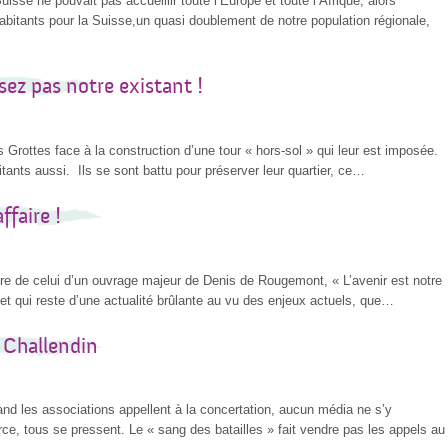
Suisse ne pouvait pas accueillir toute l’Europe et toute l’Afrique, alors
’habitants pour la Suisse,un quasi doublement de notre population régionale,
sez pas notre existant !
s Grottes face à la construction d’une tour « hors-sol » qui leur est imposée.
tants aussi. Ils se sont battu pour préserver leur quartier, ce…
faire !
pire de celui d’un ouvrage majeur de Denis de Rougemont, « L’avenir est notre
s et qui reste d’une actualité brûlante au vu des enjeux actuels, que…
 Challendin
nd les associations appellent à la concertation, aucun média ne s’y
rce, tous se pressent. Le « sang des batailles » fait vendre pas les appels au