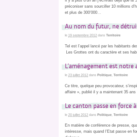
Il y a plus d’un an j’écrivais déjà que la 
préconiser sans sourciller 10 millions d
et plus de 300’000…
Au nom du futur, ne détrui
le
19 septembre 2012
dans
Territoire
Tel est l’appel lancé par les habitants de
Les Grottes ont du caractère et ses habi
L’aménagement est notre af
le
23 juillet 2012
dans
Politique
,
Territoire
Ce titre, quelque peu provocateur, s’ins
affaire », publié il y a maintenant 35 an
Le canton passe en force à
le
20 juillet 2012
dans
Politique
,
Territoire
En matière de conférence de presse, qua
intéresse, mais quand l’Etat passe en fo