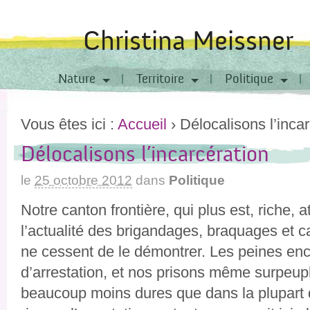
Christina Meissner
Nature
Territoire
Politique
Vous êtes ici :
Accueil
›
Délocalisons l’inca
Délocalisons l’incarcération
le
25 octobre 2012
dans
Politique
Notre canton frontière, qui plus est, riche,
l’actualité des brigandages, braquages et 
ne cessent de le démontrer. Les peines en
d’arrestation, et nos prisons même surpeu
beaucoup moins dures que dans la plupart 