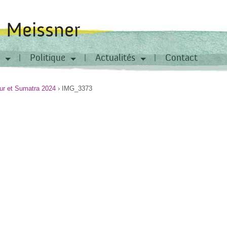
a Meissner
Politique
Actualités
Contact
ur et Sumatra 2024
›
IMG_3373