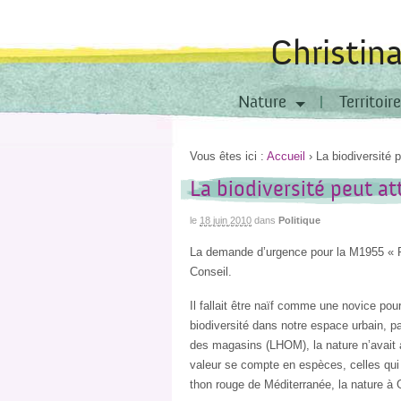
Christin
Nature
Territoire
Vous êtes ici :
Accueil
›
La biodiversité 
La biodiversité peut a
le
18 juin 2010
dans
Politique
La demande d’urgence pour la M1955 « Pr
Conseil.
Il fallait être naïf comme une novice pou
biodiversité dans notre espace urbain, p
des magasins (LHOM), la nature n’avait 
valeur se compte en espèces, celles qui 
thon rouge de Méditerranée, la nature à