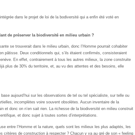
ntégrée dans le projet de loi de la bodiversité qui a enfin été voté en
t de préserver la biodiversité en milieu urbain ?
essante se trouverait dans le milieu urbain, donc l’Homme pourrait cohabiter
en pâtisse. Deux conditionnels qui, s’ils étaient confirmés, consisteraient
nève. En effet, contrairement à tous les autres milieux, la zone construite
éjà plus de 30% du territoire, et, au vu des attentes et des besoins, elle
 base aujourd’hui sur les observations de tel ou tel spécialiste, sur telle ou
tielles, incomplètes voire souvent obsolètes. Aucun inventaire de la
n et donc on n’en sait rien. La richesse de la biodiversité en milieu construit
ntifique, et donc sujet à toutes sortes d’interprétations.
e entre l’Homme et la nature, quels sont les milieux les plus adaptés, les
 les critères de construction à respecter ? Chacun y va au gré de son « feeling