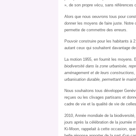
», de son propre vécu, sans références d
Alors que nous oeuvrons tous pour constr
donner les moyens de faire juste. Notre 
permette de commettre des erreurs.
Pouvoir construire pour les habitants à 2
autant ceux qui souhaitent davantage de
La motion 1955, en fournit les moyens. El
biodiversité dans la zone urbanisée, repré
aménagement et de leurs constructions, c
urbanisation durable, permettant le mainti
Nous souhaitons tous développer Genève
reçues ou les clivages partisans et donne
cadre de vie et la qualité de vie de celles
2010, Année mondiale de la biodiversit
jours après la célébration de la journée
Ki-Moon, rappelait à cette occasion, que «
belle réponse apporter de la part d’un c