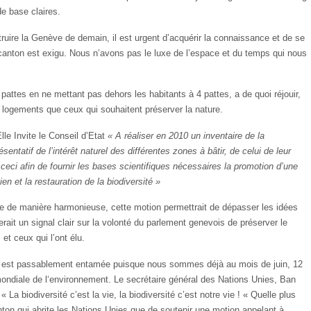
e base claires.
uire la Genève de demain, il est urgent d’acquérir la connaissance et de se
canton est exigu. Nous n’avons pas le luxe de l’espace et du temps qui nous
 pattes en ne mettant pas dehors les habitants à 4 pattes, a de quoi réjouir,
 logements que ceux qui souhaitent préserver la nature.
le Invite le Conseil d’Etat
« A réaliser en 2010 un inventaire de la
sentatif de l’intérêt naturel des différentes zones à bâtir, de celui de leur
eci afin de fournir les bases scientifiques nécessaires la promotion d’une
en et la restauration de la biodiversité »
 de manière harmonieuse, cette motion permettrait de dépasser les idées
rait un signal clair sur la volonté du parlement genevois de préserver le
 et ceux qui l’ont élu.
é, est passablement entamée puisque nous sommes déjà au mois de juin, 12
 mondiale de l‘environnement. Le secrétaire général des Nations Unies, Ban
 La biodiversité c’est la vie, la biodiversité c’est notre vie ! « Quelle plus
anton qui abrite les Nations Unies que de soutenir une motion appelant à