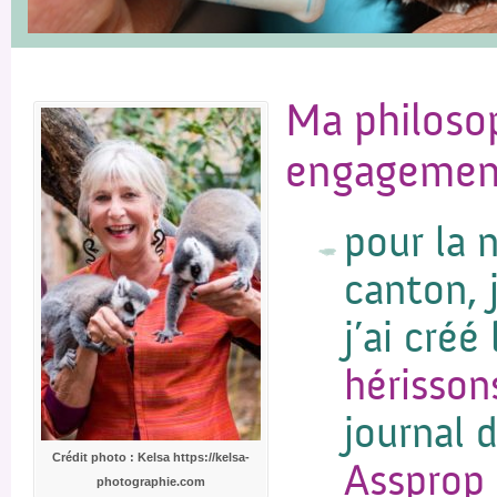
Ma philosop
engagement
pour la 
canton, j
j’ai créé
hérisso
journal d
Crédit photo : Kelsa https://kelsa-
Assprop
photographie.com