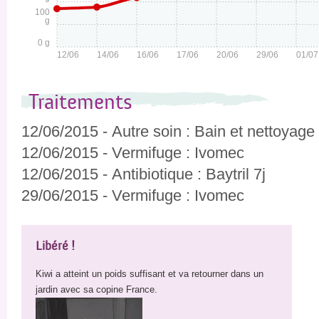
100
g
0 g
12/06
14/06
16/06
17/06
20/06
29/06
01/07
Traitements
12/06/2015
-
Autre soin
:
Bain et nettoyage 
12/06/2015
-
Vermifuge
:
Ivomec
12/06/2015
-
Antibiotique
:
Baytril 7j
29/06/2015
-
Vermifuge
:
Ivomec
Libéré !
Kiwi a atteint un poids suffisant et va retourner dans un
jardin avec sa copine France.