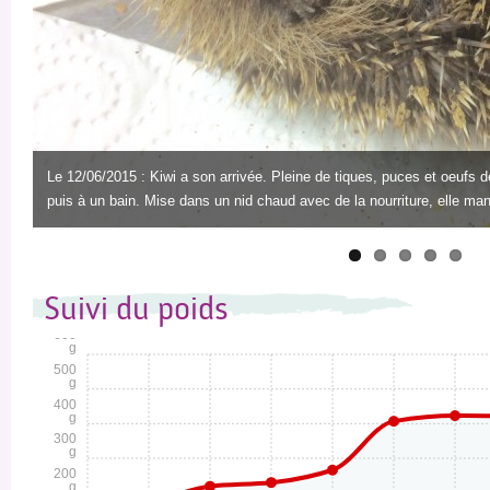
Le 12/06/2015 : Kiwi a son arrivée. Pleine de tiques, puces et oeufs de mouche, elle droit à 
puis à un bain. Mise dans un nid chaud avec de la nourriture, elle man
Suivi du poids
600
g
500
g
400
g
300
g
200
g