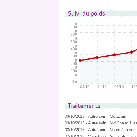
Suivi du poids
800
g
700
g
600
g
500
g
400
g
300
g
200
g
100
g
0 g
03/10
04/10
07/10
10
Traitements
03/10/2015
-
Autre soin
:
Metacam
03/10/2015
-
Autre soin
:
Nid Chaud 1 nu
03/10/2015
-
Autre soin
:
Nourri à la ser
07/10/2015
-
Vermifuge
:
Advocate car t