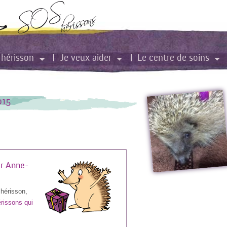
 hérisson
Je veux aider
Le centre de soins
/2015
ar Anne-
 hérisson,
rissons qui