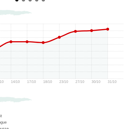
/10
14/10
17/10
18/10
23/10
27/10
30/10
31/10
it
ingue
ousse